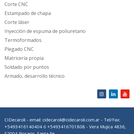
Corte CNC
Estampado de chapa
Corte láser
Inyección de espuma de poliuretano
Termoformados
Plegado CNC
Matricería propia
Soldado por puntos
Armado, desarrollo técnico
CIDecaroli - email:
cidecaroli@cidecaroli.com.ar
- Tel/Fax:
+5493416140404 ó +5493416701808 - Vera Mujica 4836,
S2004 Rosario, Santa Fe.